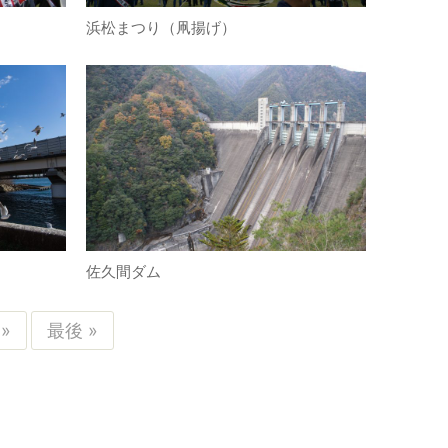
浜松まつり（凧揚げ）
佐久間ダム
»
最後 »