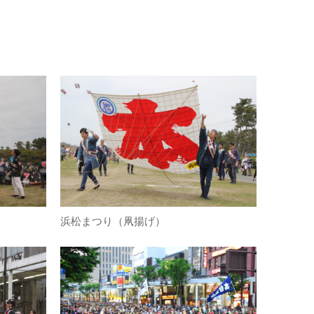
浜松まつり（凧揚げ）