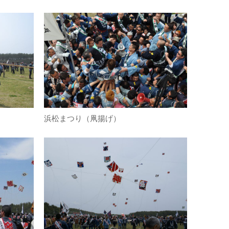
浜松まつり（凧揚げ）