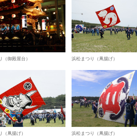
り（御殿屋台）
浜松まつり（凧揚げ）
り（凧揚げ）
浜松まつり（凧揚げ）