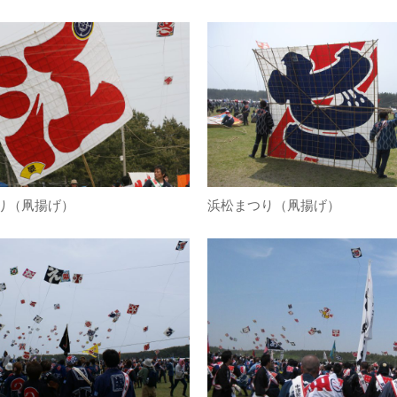
り（凧揚げ）
浜松まつり（凧揚げ）