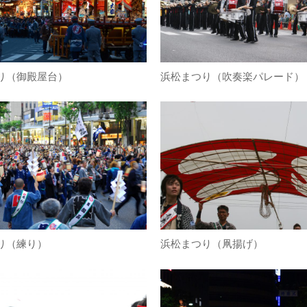
り（御殿屋台）
浜松まつり（吹奏楽パレード）
り（練り）
浜松まつり（凧揚げ）