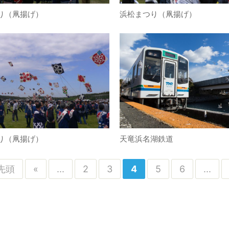
り（凧揚げ）
浜松まつり（凧揚げ）
り（凧揚げ）
天竜浜名湖鉄道
 先頭
«
...
2
3
4
5
6
...