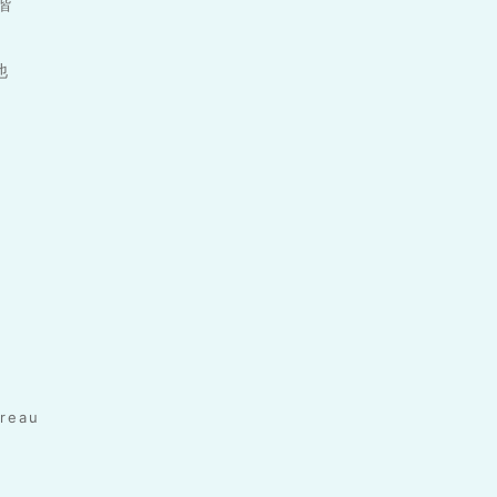
1階
他
reau