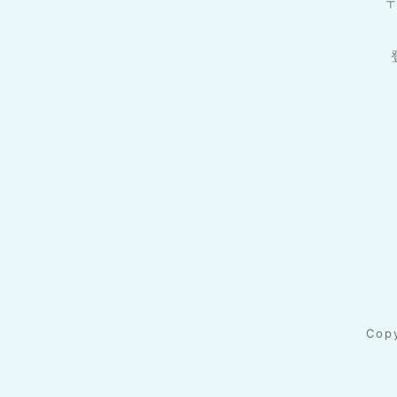
〒
Cop