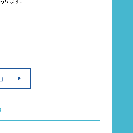
あります。
U」
中