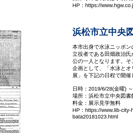
HP：
https://www.hgw.co.j
浜松市立中央
本市出身で水泳ニッポン
立役者である田畑政治氏が
公の一人となります。そ
企画として、「水泳とオ
展」を下記の日程で開催
日時：2019/6/28(金曜) ～ 
場所：浜松市立中央図書
料金：展示見学無料
HP：
https://www.lib-cit
bata20181023.html