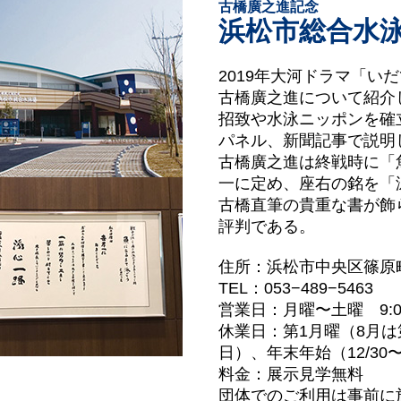
古橋廣之進記念
浜松市総合水泳場
2019年大河ドラマ「い
古橋廣之進について紹介し
招致や水泳ニッポンを確
パネル、新聞記事で説明
古橋廣之進は終戦時に「
一に定め、座右の銘を「泳
古橋直筆の貴重な書が飾
評判である。
住所：浜松市中央区篠原町2
TEL：053−489−5463
営業日：月曜〜土曜 9:00〜
休業日：第1月曜（8月
日）、年末年始（12/30
料金：展示見学無料
団体でのご利用は事前に