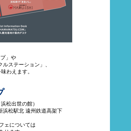
ップ」や
クルステーション」、
を味わえます。
プ
 浜松出世の館）
新浜松駅北 遠州鉄道高架下
フェについては