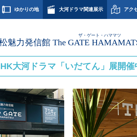
ゆかりの地
大河ドラマ関連展示
アク
ザ・ゲート・ハママツ
松魅力発信館
The GATE HAMAMAT
NHK大河ドラマ「いだてん」展開催