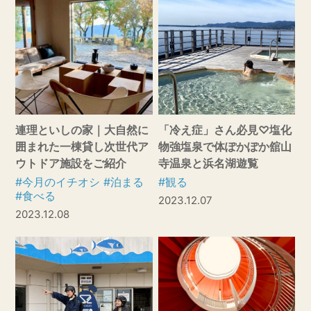
連理といしの家｜大自然に
「冷え症」さん必見♡塩化
囲まれた一棟貸し次世代ア
物強塩泉で体ぽかぽか舘山
ウトドア施設をご紹介
寺温泉と浜名湖遊覧
#今月のイチオシ
#泊まる
#観る
#食べる
2023.12.07
2023.12.08