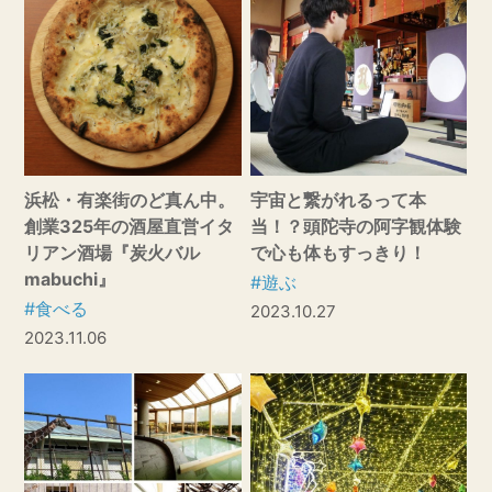
浜松・有楽街のど真ん中。
宇宙と繋がれるって本
創業325年の酒屋直営イタ
当！？頭陀寺の阿字観体験
リアン酒場『炭火バル
で心も体もすっきり！
mabuchi』
#遊ぶ
#食べる
2023.10.27
2023.11.06