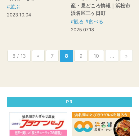
産・見どころ情報｜浜松市
#遊ぶ
浜名区三ヶ日町
2023.10.04
#観る
#食べる
2025.07.18
8 / 13
«
7
8
9
10
...
»
PR