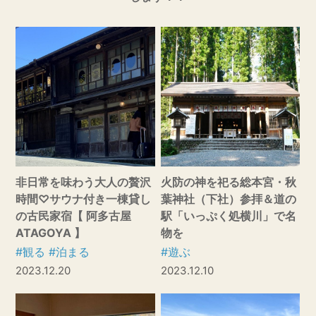
非日常を味わう大人の贅沢
火防の神を祀る総本宮・秋
時間♡サウナ付き一棟貸し
葉神社（下社）参拝＆道の
の古民家宿【 阿多古屋
駅「いっぷく処横川」で名
ATAGOYA 】
物を
#観る
#泊まる
#遊ぶ
2023.12.20
2023.12.10