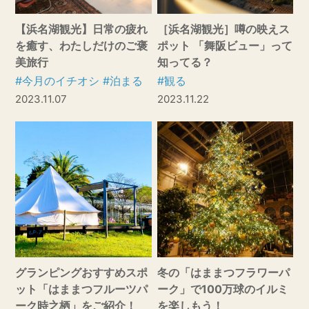
【浜名湖観光】日常の疲れ
［浜名湖観光］噂の映えス
を癒す、わたしだけのご褒
ポット 「舞阪ビュー」って
美旅行
知ってる？
#今月のイチオシ
#泊まる
#観る
2023.11.07
2023.11.22
グランピングおすすめスポ
冬の「はままつフラワーパ
ット「はままつフルーツパ
ーク」で100万球のイルミ
ーク時之栖」をご紹介！
を楽しもう！