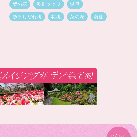
梨の花
渋川ツツジ
温泉
源平しだれ桃
花桃
菜の花
藤棚
PAGE