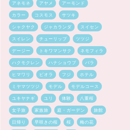
アネモネ
アヤメ
アーモンド
カラー
コスモス
サツキ
シャクヤク
ジャカランダ
スイセン
スイレン
チューリップ
ツツジ
デージー
トキワマンサク
ネモフィラ
ハクモクレン
ハナショウブ
バラ
ヒマワリ
ビオラ
フジ
ホテル
ミヤマツツジ
モデル
モデルコース
ユキヤナギ
ユリ
体験
八重桜
女子旅
家族旅
庭・ガーデン
旅館
日帰り
早咲きの桜
桜
梅の花