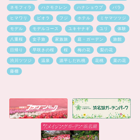
ネモフィラ
ハクモクレン
ハナショウブ
バラ
ヒマワリ
ビオラ
フジ
ホテル
ミヤマツツジ
モデル
モデルコース
ユキヤナギ
ユリ
体験
八重桜
女子旅
家族旅
庭・ガーデン
旅館
日帰り
早咲きの桜
桜
梅の花
梨の花
渋川ツツジ
温泉
源平しだれ桃
花桃
菜の花
藤棚