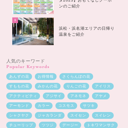
ンのご紹介
浜松・浜名湖エリアの日帰り
温泉をご紹介
人気のキーワード
Popular Keywords
あんずの花
お得情報
さくらんぼの花
すももの花
みかんの花
りんごの花
アイリス
アクティビティ
アジサイ
アネモネ
アヤメ
アーモンド
カラー
コスモス
サツキ
シャクヤク
ジャカランダ
スイセン
スイレン
チューリップ
ツツジ
デージー
トキワマンサク