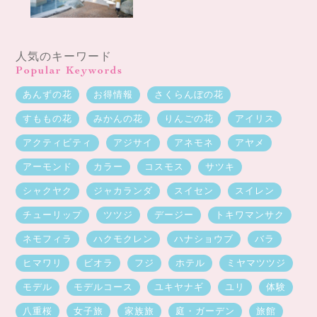
人気のキーワード
Popular Keywords
あんずの花
お得情報
さくらんぼの花
すももの花
みかんの花
りんごの花
アイリス
アクティビティ
アジサイ
アネモネ
アヤメ
アーモンド
カラー
コスモス
サツキ
シャクヤク
ジャカランダ
スイセン
スイレン
チューリップ
ツツジ
デージー
トキワマンサク
ネモフィラ
ハクモクレン
ハナショウブ
バラ
ヒマワリ
ビオラ
フジ
ホテル
ミヤマツツジ
モデル
モデルコース
ユキヤナギ
ユリ
体験
八重桜
女子旅
家族旅
庭・ガーデン
旅館