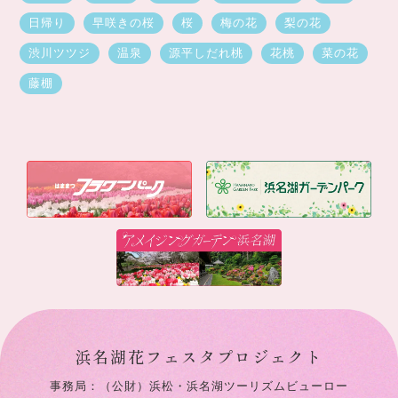
日帰り
早咲きの桜
桜
梅の花
梨の花
渋川ツツジ
温泉
源平しだれ桃
花桃
菜の花
藤棚
浜名湖花フェスタプロジェクト
事務局：（公財）浜松・浜名湖ツーリズムビューロー