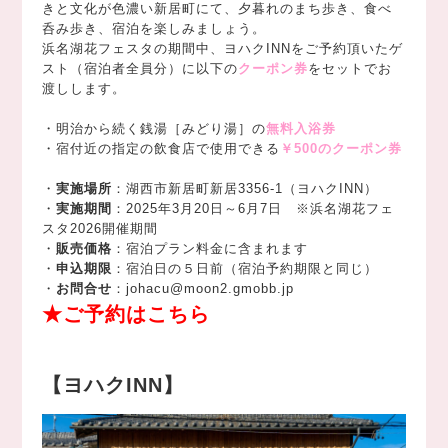
きと文化が色濃い新居町にて、夕暮れのまち歩き、食べ
呑み歩き、宿泊を楽しみましょう。
浜名湖花フェスタの期間中、ヨハクINNをご予約頂いたゲ
スト（宿泊者全員分）に以下の
クーポン券
をセットでお
渡しします。
・明治から続く銭湯［みどり湯］の
無料入浴券
・宿付近の指定の飲食店で使用できる
￥500のクーポン券
・
実施場所
：湖西市新居町新居3356-1（ヨハクINN）
・
実施期間
：2025年3月20日～6月7日 ※浜名湖花フェ
スタ2026開催期間
・
販売価格
：宿泊プラン料金に含まれます
・
申込期限
：宿泊日の５日前（宿泊予約期限と同じ）
・
お問合せ
：johacu@moon2.gmobb.jp
★ご予約はこちら
【ヨハクINN】