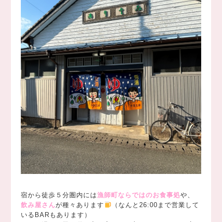
宿から徒歩５分圏内には
漁師町ならではのお食事処
や、
飲み屋さん
が種々あります
（なんと26:00まで営業して
いるBARもあります）