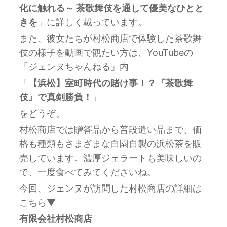
化に触れる～ 茶歌舞伎を通して優美なひとと
きを
」に詳しく載っています。
また、彼女たちが村松商店で体験した茶歌舞
伎の様子を動画で観たい方は、YouTubeの
「ジェンヌちゃんねる」内
「
【浜松】室町時代の賭け事！？『茶歌舞
伎』で真剣勝負！
」
をどうぞ。
村松商店では贈答品から普段遣い品まで、価
格も種類もさまざまな自園自製の浜松茶を販
売しています。濃厚ジェラートも美味しいの
で、一度食べてみてくださいね。
今回、ジェンヌが訪問した村松商店の詳細は
こちら▼
有限会社村松商店