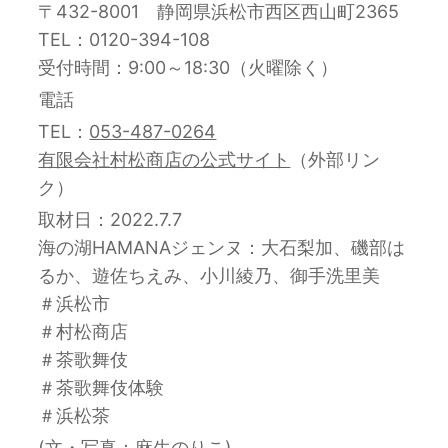
〒432-8001 静岡県浜松市西区西山町2365
TEL：0120-394-108
受付時間：9:00～18:30（火曜除く）
電話
TEL：
053-487-0264
有限会社村松商店の公式サイト
（外部リン
ク）
取材日：2022.7.7
海の湖HAMANAジェンヌ：大石梨加、磯部は
るか、遊佐ちえみ、小川綾乃、御手洗里美
＃浜松市
＃村松商店
＃茶歌舞伎
＃茶歌舞伎体験
＃浜松茶
(文・写真：麻生のりこ)