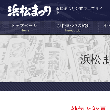
浜松まつり公式ウェブサイ
ト
浜松
熱気と歓喜