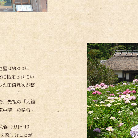
屋は約300年
財に指定されてい
った田沼意次が整
で、先祖の「大鐘
家中随一の猛将・
蓉（9月～10
色を楽しむことが