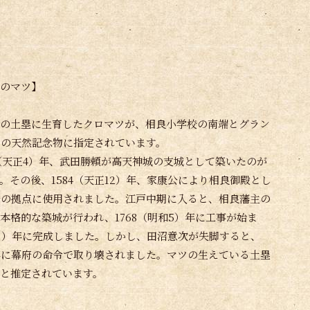
のマツ】
の土塁に生育したクロマツが、相良小学校の南端とグラン
市の天然記念物に指定されています。
6（天正4）年、武田勝頼が高天神城の支城として築いたのが
。その後、1584（天正12）年、家康公により相良御殿とし
狩の拠点に使用されました。江戸中期に入ると、相良藩主の
本格的な築城が行われ、1768（明和5）年に工事が始ま
永９）年に完成しました。しかし、田沼意次が失脚すると、
）年に幕府の命令で取り壊されました。マツの生えている土塁
と推定されています。