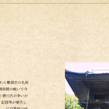
された曹洞宗の名刹
桶狭間の戦いで今
と徳川氏の争いが
・記録等が焼失し
し、江戸幕府の成