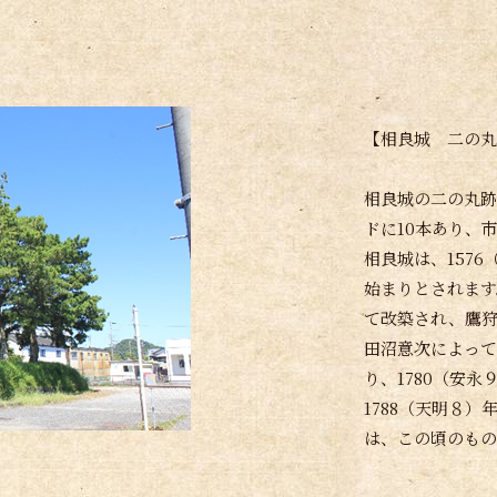
【相良城 二の丸
相良城の二の丸跡
ドに10本あり、
相良城は、157
始まりとされます
て改築され、鷹
田沼意次によって
り、1780（安
1788（天明８
は、この頃のもの