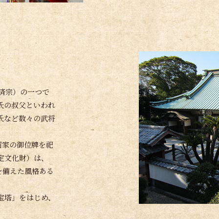
臨済宗）の一つで
氏の叔父といわれ
氏など数々の武将
沼家の御位牌を祀
定文化財）は、
を備えた風格ある
宝塔」をはじめ、