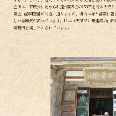
立後は、家康公に認められ遠州第5位の153石を誇る大寺
富士山静岡空港が間近に迫りますが、境内は緑と静寂に包
した雰囲気が流れています。1844（天保15）年建築の山
陽明門を模したとされています。