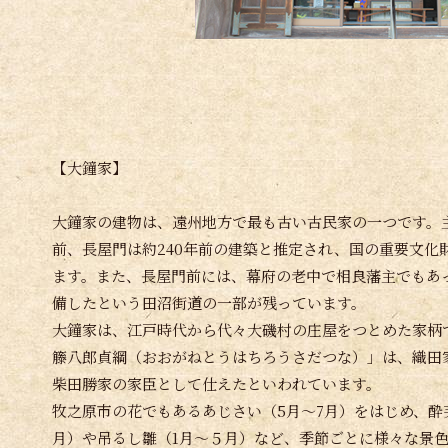
【大鐘家】
大鐘家の建物は、遠州地方で最も古い古民家の一つです。主
前、長屋門は約240年前の建築と推定され、国の重要文化
ます。また、長屋門前には、幕府の老中で相良藩主でもあ
備したという田沼街道の一部が残っています。
大鐘家は、江戸時代から代々大磯村の庄屋をつとめた家柄
籐八郎貞綱（おおがねとうはちろうさだつな）」は、織田
柴田勝家の家臣として仕えたといわれています。
牧之原市の花でもあるあじさい（5月～7月）をはじめ、酔芙
月）や吊るし雛（1月～５月）など、季節ごとに様々な景