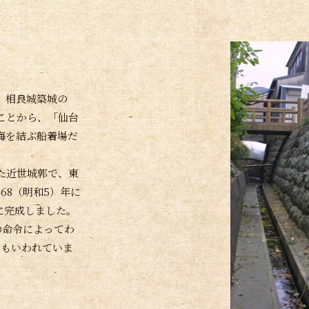
。相良城築城の
ことから、「仙台
海を結ぶ船着場だ
た近世城郭で、東
68（明和5）年に
年に完成しました。
の命令によってわ
ともいわれていま