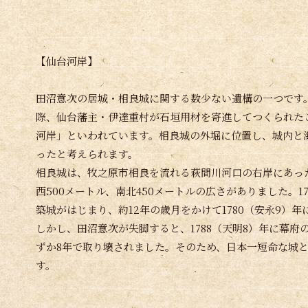
【仙台河岸】
田沼意次の居城・相良城に関する数少ない遺構の一つです
際、仙台藩主・伊達重村が石垣用材を寄進してつくられた
河岸」といわれています。相良城の外堀に位置し、城内と
ったと考えられます。
相良城は、牧之原市相良を流れる萩間川河口の右岸にあっ
西500メートル、南北450メートルの広さがありました。17
築城がはじまり、約12年の歳月をかけて1780（安永9）
しかし、田沼意次が失脚すると、1788（天明8）年に幕府
ずか8年で取り壊されました。そのため、日本一短命な城
す。