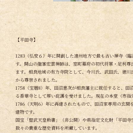
【平田寺】
1283（弘安６）年に開創した遠州地方で最も古い禅寺（
す。開山の龍峯宏雲禅師は、室町幕府の初代将軍・足利尊
ます。相良地域の有力寺院として、今川氏、武田氏、徳川
から尊崇されました。
1758（宝暦8）年、田沼意次が相良藩主に就任すると、田
る香華寺として厚い庇護を受けました。現在の本堂（市指
1786（天明6）年に再建されたもので、田沼家専用の玄関
建物です。
国宝「聖武天皇勅書」（非公開）や県指定文化財「平田寺
数々の貴重な歴史資料を所蔵しています。