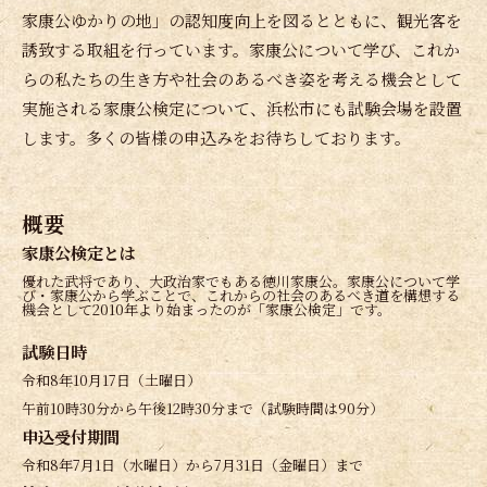
家康公ゆかりの地」の認知度向上を図るとともに、
観光客を
誘致する取組を行っています。家康公について学び、
これか
らの私たちの生き方や社会のあるべき姿を考える機会として
実施される家康公検定について、
浜松市にも試験会場を設置
します。
多くの皆様の申込みをお待ちしております。
概要
家康公検定とは
優れた武将であり、大政治家でもある徳川家康公。
家康公について学
び・家康公から学ぶことで、
これからの社会のあるべき道を構想する
機会として2010年より
始まったのが「家康公検定」です。
試験日時
令和8年10月17日（土曜日）
午前10時30分から午後12時30分まで（試験時間は90分）
申込受付期間
令和8年7月1日（水曜日）から7月31日（金曜日）まで