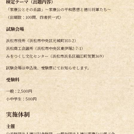
検定テーマ（出題内容）
「家康公とその系譜」～家康公の平和思想と徳川将軍たち～
（出題数：100問、四者択一式）
試験会場
浜松市役所（浜松市中央区元城町103-2）
浜松商工会議所（浜松市中央区東伊場2-7-1）
みをつくし文化センター（浜松市浜名区細江町気賀369）
試験会場は申込後、受験票にてお知らせします。
受験料
一般：2,500円
小中学生：500円
実施体制
主催
公益財団法人德川記念財団、一般社団法人徳川家康公に学ぶ会