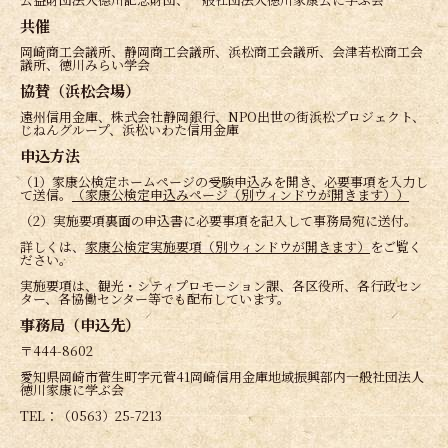
共催
岡崎商工会議所、静岡商工会議所、浜松商工会議所、
会津若松商工会
議所、徳川みらい学会
協賛（浜松会場）
遠州信用金庫、株式会社静岡銀行、
NPO出世の街浜松プロジェクト、
じねんグループ、
浜松いわた信用金庫
申込方法
（1）家康公検定ホームページの受験申込みを開き、
必要事項を入力し
て送信。
（
家康公検定申込みページ（
別ウィンドウが開きます）
）
（2）
実施要項裏面の申込書に必要事項を記入して事務局宛に送付。
詳しくは、
家康公検定実施要項（別ウィンドウが開きます）
をご覧
く
ださい。
実施要項は、観光・シティプロモーション課、各区役所、
各行政セン
ター、各協働センター等でも配布しています。
事務局（申込先）
〒444-8602
愛知県岡崎市菅生町字元菅41岡崎信用金庫地域振興部内一般社団
法人
徳川家康に学ぶ会
TEL：（0563）25-7213