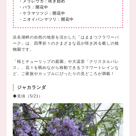
・メラレウカ：咲き始め
・バラ：開花中
・ケラマツツジ：開花中
・ニオイバンマツリ：開花中
浜名湖畔の自然の地形を活かした「はままつフラワーパ
ーク」は、四季折々のさまざまな花が咲き誇る癒しの植
物園です。
「桜とチューリップの庭園」や大温室「クリスタルパレ
ス」、花々を眺めながら移動できるフラワートレインな
ど、ご家族やカップルにぴったりの見どころが満載！
ジャカランダ
◆見頃（5/21）