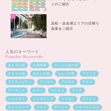
ンのご紹介
浜松・浜名湖エリアの日帰り
温泉をご紹介
人気のキーワード
Popular Keywords
あんずの花
お得情報
さくらんぼの花
すももの花
みかんの花
りんごの花
アイリス
アクティビティ
アジサイ
アネモネ
アヤメ
アーモンド
カラー
コスモス
サツキ
シャクヤク
ジャカランダ
スイセン
スイレン
チューリップ
ツツジ
デージー
トキワマンサク