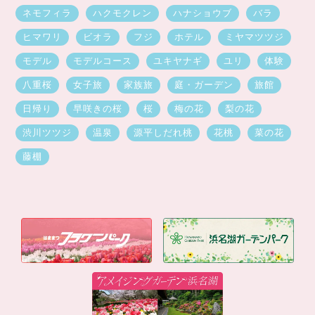
ネモフィラ
ハクモクレン
ハナショウブ
バラ
ヒマワリ
ビオラ
フジ
ホテル
ミヤマツツジ
モデル
モデルコース
ユキヤナギ
ユリ
体験
八重桜
女子旅
家族旅
庭・ガーデン
旅館
日帰り
早咲きの桜
桜
梅の花
梨の花
渋川ツツジ
温泉
源平しだれ桃
花桃
菜の花
藤棚