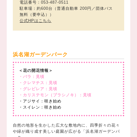
電話番号：053-487-0511
駐車場：約600台（普通自動車 200円／団体バス
無料（要申込））
公式HPはこちら
浜名湖ガーデンパーク
＜花の開花情報＞
・バラ：見頃
・クレマチス：見頃
・グレビレア：見頃
・カリステモン（ブラシノキ）：見頃
・アジサイ：咲き始め
・スイレン：咲き始め
自然の地形を生かした広大な敷地内に、四季折々の花々
や緑が織り成す美しい庭園が広がる「浜名湖ガーデンパ