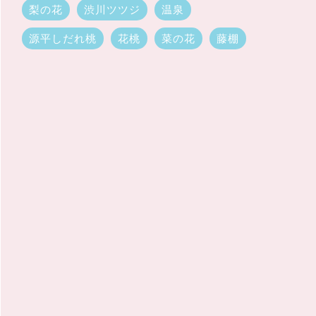
梨の花
渋川ツツジ
温泉
源平しだれ桃
花桃
菜の花
藤棚