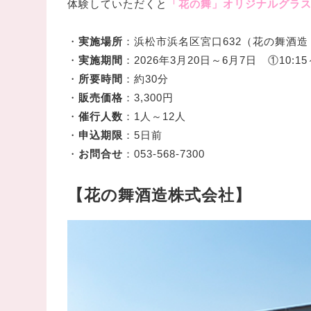
体験していただくと
「花の舞」オリジナルグラ
・
実施場所
：浜松市浜名区宮口632（花の舞酒造
・
実施期間
：2026年3月20日～6月7日 ①10:
・
所要時間
：約30分
・
販売価格
：3,300円
・
催行人数
：1人～12人
・
申込期限
：5日前
・
お問合せ
：053-568-7300
【花の舞酒造株式会社】