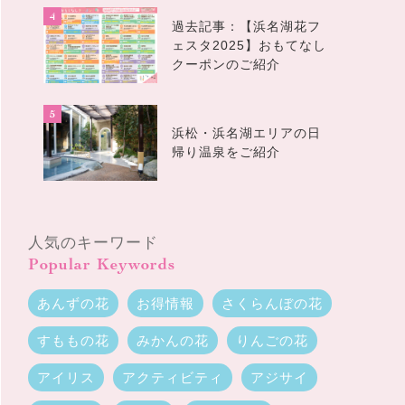
過去記事：【浜名湖花フ
ェスタ2025】おもてなし
クーポンのご紹介
浜松・浜名湖エリアの日
帰り温泉をご紹介
人気のキーワード
Popular Keywords
あんずの花
お得情報
さくらんぼの花
すももの花
みかんの花
りんごの花
アイリス
アクティビティ
アジサイ