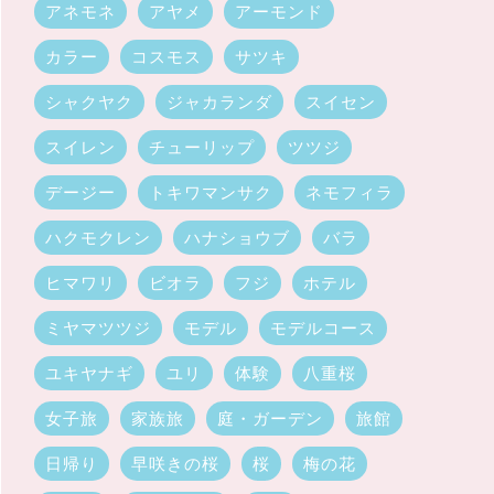
アネモネ
アヤメ
アーモンド
カラー
コスモス
サツキ
シャクヤク
ジャカランダ
スイセン
スイレン
チューリップ
ツツジ
デージー
トキワマンサク
ネモフィラ
ハクモクレン
ハナショウブ
バラ
ヒマワリ
ビオラ
フジ
ホテル
ミヤマツツジ
モデル
モデルコース
ユキヤナギ
ユリ
体験
八重桜
女子旅
家族旅
庭・ガーデン
旅館
日帰り
早咲きの桜
桜
梅の花