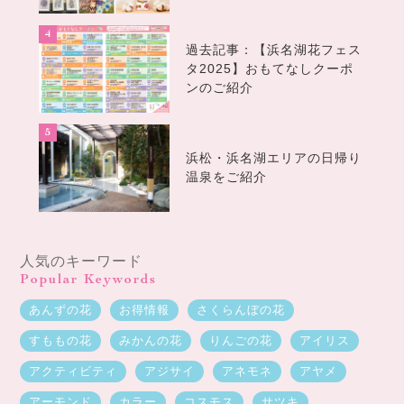
過去記事：【浜名湖花フェス
タ2025】おもてなしクーポ
ンのご紹介
浜松・浜名湖エリアの日帰り
温泉をご紹介
人気のキーワード
Popular Keywords
あんずの花
お得情報
さくらんぼの花
すももの花
みかんの花
りんごの花
アイリス
アクティビティ
アジサイ
アネモネ
アヤメ
アーモンド
カラー
コスモス
サツキ