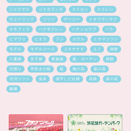
シャクヤク
ジャカランダ
スイセン
スイレン
チューリップ
ツツジ
デージー
トキワマンサク
ネモフィラ
ハクモクレン
ハナショウブ
バラ
ヒマワリ
ビオラ
フジ
ホテル
ミヤマツツジ
モデル
モデルコース
ユキヤナギ
ユリ
体験
八重桜
女子旅
家族旅
庭・ガーデン
旅館
日帰り
早咲きの桜
桜
梅の花
梨の花
渋川ツツジ
温泉
源平しだれ桃
花桃
菜の花
藤棚