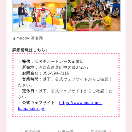
▲mooovi浜名湖
詳細情報はこちら↓
・提供
：浜名湖ボートレース企業団
・所在地
：湖西市新居町中之郷3727-7
・お問合せ
：053-594-7116
・営業時間
：
以下、公式ウェブサイトからご確認く
ださい。
・定休日
：
以下、公式ウェブサイトからご確認くだ
さい。
・公式ウェブサイト
：
https://www.boatrace-
hamanako.jp/
前の記事
記事一覧
次の記事