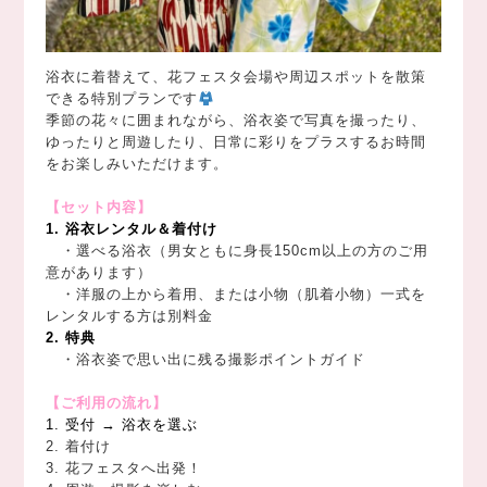
浴衣に着替えて、花フェスタ会場や周辺スポットを散策
できる特別プランです
季節の花々に囲まれながら、浴衣姿で写真を撮ったり、
ゆったりと周遊したり、日常に彩りをプラスするお時間
をお楽しみいただけます。
【セット内容】
1. 浴衣レンタル＆着付け
・
選べる浴衣（男女ともに身長150cm以上の方のご用
意があります）
・
洋服の上から着用、または小物（肌着小物）一式を
レンタルする方は別料金
2. 特典
・浴衣姿で思い出に残る撮影ポイントガイド
【ご利用の流れ】
1. 受付 → 浴衣を選ぶ
2. 着付け
3. 花フェスタへ出発！