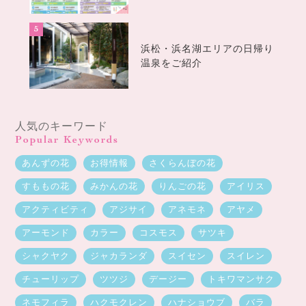
浜松・浜名湖エリアの日帰り
温泉をご紹介
人気のキーワード
Popular Keywords
あんずの花
お得情報
さくらんぼの花
すももの花
みかんの花
りんごの花
アイリス
アクティビティ
アジサイ
アネモネ
アヤメ
アーモンド
カラー
コスモス
サツキ
シャクヤク
ジャカランダ
スイセン
スイレン
チューリップ
ツツジ
デージー
トキワマンサク
ネモフィラ
ハクモクレン
ハナショウブ
バラ