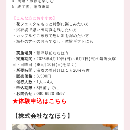
4. 周遊・撮影を楽しむ
5. 終了後、浴衣返却
【こんな方におすすめ】
・花フェスタをもっと特別に楽しみたい方
・
浴衣姿で思い出写真を残したい方
・
カップルやご家族で思い出を深めたい方
・
海外の方へのおもてなし・体験ギフトにも
・
実施場所
：鷲津駅前ななほう
・
実施期間
：2026年4月19日(日)～6月7日(日)の毎週火曜
日・日曜日（※5月10日(日)を除く）
・
所要時間
：浴衣の着付けは１人20分程度
・
販売価格
：3,500円
・
催行人数
：1人～4人
・
申込期限
：3日前までに
・
お問合せ
：080-6920-8597
★体験申込はこちら
【株式会社ななほう】