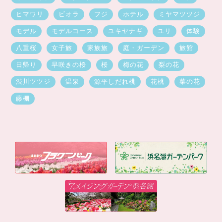
ヒマワリ
ビオラ
フジ
ホテル
ミヤマツツジ
モデル
モデルコース
ユキヤナギ
ユリ
体験
八重桜
女子旅
家族旅
庭・ガーデン
旅館
日帰り
早咲きの桜
桜
梅の花
梨の花
渋川ツツジ
温泉
源平しだれ桃
花桃
菜の花
藤棚