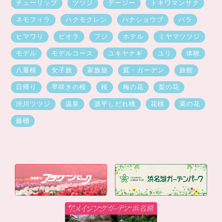
チューリップ
ツツジ
デージー
トキワマンサク
ネモフィラ
ハクモクレン
ハナショウブ
バラ
ヒマワリ
ビオラ
フジ
ホテル
ミヤマツツジ
モデル
モデルコース
ユキヤナギ
ユリ
体験
八重桜
女子旅
家族旅
庭・ガーデン
旅館
日帰り
早咲きの桜
桜
梅の花
梨の花
渋川ツツジ
温泉
源平しだれ桃
花桃
菜の花
藤棚