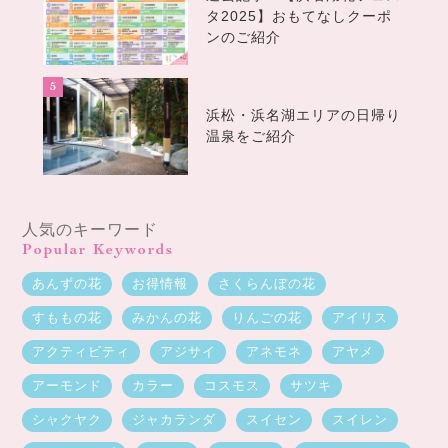
タ2025】おもてなしクーポ
ンのご紹介
浜松・浜名湖エリアの日帰り
温泉をご紹介
人気のキーワード
Popular Keywords
あんずの花
お得情報
さくらんぼの花
すももの花
みかんの花
りんごの花
アイリス
アクティビティ
アジサイ
アネモネ
アヤメ
アーモンド
カラー
コスモス
サツキ
シャクヤク
ジャカランダ
スイセン
スイレン