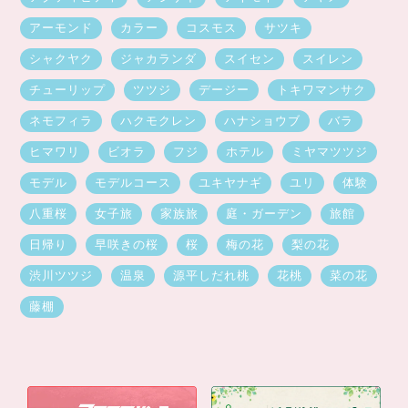
アーモンド
カラー
コスモス
サツキ
シャクヤク
ジャカランダ
スイセン
スイレン
チューリップ
ツツジ
デージー
トキワマンサク
ネモフィラ
ハクモクレン
ハナショウブ
バラ
ヒマワリ
ビオラ
フジ
ホテル
ミヤマツツジ
モデル
モデルコース
ユキヤナギ
ユリ
体験
八重桜
女子旅
家族旅
庭・ガーデン
旅館
日帰り
早咲きの桜
桜
梅の花
梨の花
渋川ツツジ
温泉
源平しだれ桃
花桃
菜の花
藤棚