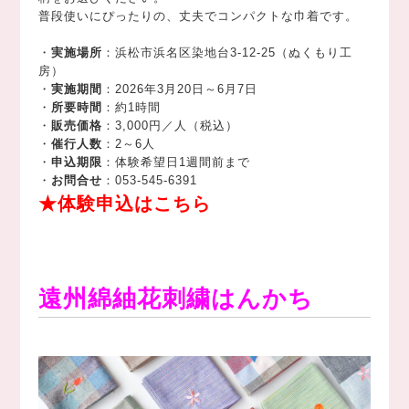
普段使いにぴったりの、丈夫でコンパクトな巾着です。
・
実施場所
：浜松市浜名区染地台3-12-25（ぬくもり工
房）
・
実施期間
：2026年3月20日～6月7日
・
所要時間
：約1時間
・
販売価格
：3,000円／人（税込）
・
催行人数
：2～6人
・
申込期限
：体験希望日1週間前まで
・
お問合せ
：053-545-6391
★体験申込はこちら
遠州綿紬花刺繍はんかち