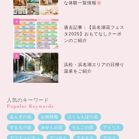
な体験一覧情報
過去記事：【浜名湖花フェス
タ2025】おもてなしクーポ
ンのご紹介
浜松・浜名湖エリアの日帰り
温泉をご紹介
人気のキーワード
Popular Keywords
あんずの花
お得情報
さくらんぼの花
すももの花
みかんの花
りんごの花
アイリス
アクティビティ
アジサイ
アネモネ
アヤメ