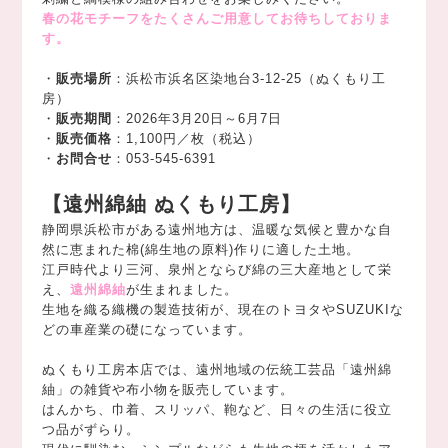
春の花モチーフをたくさんご用意してお待ちしておりま
す。
・
販売場所
：浜松市浜名区染地台3-12-25（ぬくもり工
房）
・
販売期間
：2026年3月20日～6月7日
・
販売価格
：1,100円／枚（税込）
・
お問合せ
：053-545-6391
【遠州綿紬 ぬくもり工房】
静岡県浜松市がある遠州地方は、温暖な気候と豊かな自
然に恵まれた棉(綿生地の原料)作りに適した土地。
江戸時代より三河、泉州とならび綿の三大産地として栄
え、
遠州綿紬
が生まれました。
生地を織る織機の製造技術が、現在のトヨタやSUZUKIな
どの車産業の礎になっています。
ぬくもり工房本店では、遠州地域の伝統工芸品「遠州綿
紬」の雑貨や布小物を販売しています。
はんかち、巾着、スリッパ、鞄など、日々の生活に役立
つ品がずらり。