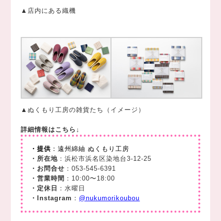
▲店内にある織機
▲ぬくもり工房の雑貨たち（イメージ）
詳細情報はこちら↓
・提供
：遠州綿紬 ぬくもり工房
・所在地
：浜松市浜名区染地台3-12-25
・お問合せ
：053-545-6391
・営業時間
：10:00〜18:00
・定休日
：水曜日
・Instagram
：
@nukumorikoubou