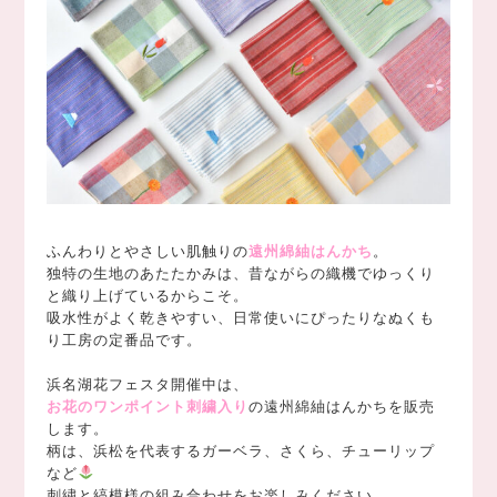
ふんわりとやさしい肌触りの
遠州綿紬はんかち
。
独特の生地のあたたかみは、昔ながらの織機でゆっくり
と織り上げているからこそ。
吸水性がよく乾きやすい、日常使いにぴったりなぬくも
り工房の定番品です。
浜名湖花フェスタ開催中は、
お花のワンポイント刺繍入り
の遠州綿紬はんかちを販売
します。
柄は、浜松を代表するガーベラ、さくら、チューリップ
など
刺繍と縞模様の組み合わせをお楽しみください。