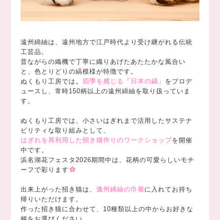
遠州綿紬は、遠州地方で江戸時代より受け継がれる伝統
工芸品。
昔ながらの織機で丁寧に織りあげたあたたかな風合い
と、色とりどりの縞模様が特徴です。
ぬくもり工房では
、
四季を感じる「日本の縞」
をプロデ
ュースし、常時150柄以上の遠州綿紬を取り扱っていま
す。
ぬくもり工房では、小さいはぎれまで活用したサステナ
ビリティな取り組みとして、
はぎれを再利用した招き猫作りのワークショップ
を開催
中です。
浜名湖花フェスタ2026期間中は、花柄の可愛らしいモチ
ーフで彩ります
出来上がった招き猫は、
遠州綿紬の巾着
に入れてお持ち
帰りいただけます。
作った招き猫に合わせて、10種類以上の中からお好きな
柄をお選びください。