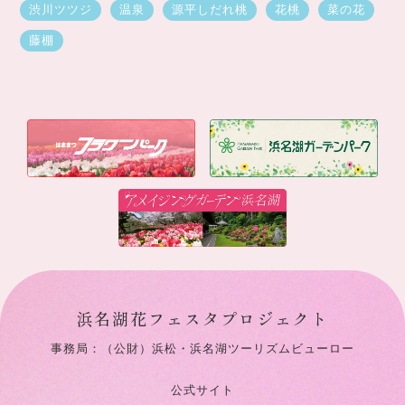
渋川ツツジ
温泉
源平しだれ桃
花桃
菜の花
藤棚
浜名湖花フェスタプロジェクト
事務局：（公財）浜松・浜名湖ツーリズムビューロー
公式サイト