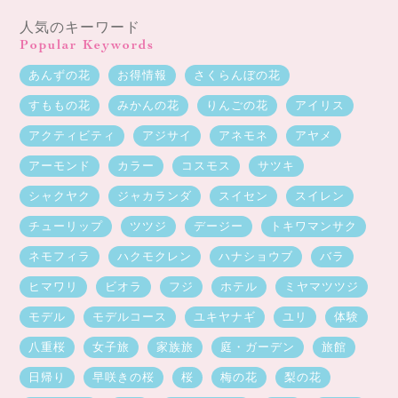
人気のキーワード
Popular Keywords
あんずの花
お得情報
さくらんぼの花
すももの花
みかんの花
りんごの花
アイリス
アクティビティ
アジサイ
アネモネ
アヤメ
アーモンド
カラー
コスモス
サツキ
シャクヤク
ジャカランダ
スイセン
スイレン
チューリップ
ツツジ
デージー
トキワマンサク
ネモフィラ
ハクモクレン
ハナショウブ
バラ
ヒマワリ
ビオラ
フジ
ホテル
ミヤマツツジ
モデル
モデルコース
ユキヤナギ
ユリ
体験
八重桜
女子旅
家族旅
庭・ガーデン
旅館
日帰り
早咲きの桜
桜
梅の花
梨の花