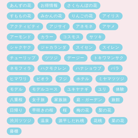
あんずの花
お得情報
さくらんぼの花
すももの花
みかんの花
りんごの花
アイリス
アクティビティ
アジサイ
アネモネ
アヤメ
アーモンド
カラー
コスモス
サツキ
シャクヤク
ジャカランダ
スイセン
スイレン
チューリップ
ツツジ
デージー
トキワマンサク
ネモフィラ
ハクモクレン
ハナショウブ
バラ
ヒマワリ
ビオラ
フジ
ホテル
ミヤマツツジ
モデル
モデルコース
ユキヤナギ
ユリ
体験
八重桜
女子旅
家族旅
庭・ガーデン
旅館
日帰り
早咲きの桜
桜
梅の花
梨の花
渋川ツツジ
温泉
源平しだれ桃
花桃
菜の花
藤棚