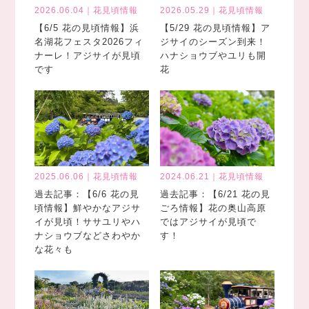
2026.06.04｜花見頃情報
2026.05.29｜花見頃情報
【6/5 花の見頃情報】浜
【5/29 花の見頃情報】ア
名湖花フェスタ2026フィ
ジサイのシーズン到来！
ナーレ！アジサイが見頃
ハナショウブやユリも開
です
花
2025.06.06｜花見頃情報
2024.06.21｜花見頃情報
過去記事：【6/6 花の見
過去記事：【6/21 花の見
頃情報】鮮やかなアジサ
ごろ情報】花の奥山高原
イが見頃！ササユリやハ
ではアジサイが見頃で
ナショウブなどさわやか
す！
な花々も