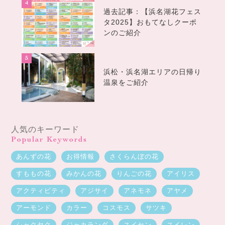
過去記事：【浜名湖花フェス
タ2025】おもてなしクーポ
ンのご紹介
浜松・浜名湖エリアの日帰り
温泉をご紹介
人気のキーワード
Popular Keywords
あんずの花
お得情報
さくらんぼの花
すももの花
みかんの花
りんごの花
アイリス
アクティビティ
アジサイ
アネモネ
アヤメ
アーモンド
カラー
コスモス
サツキ
シャクヤク
ジャカランダ
スイセン
スイレン