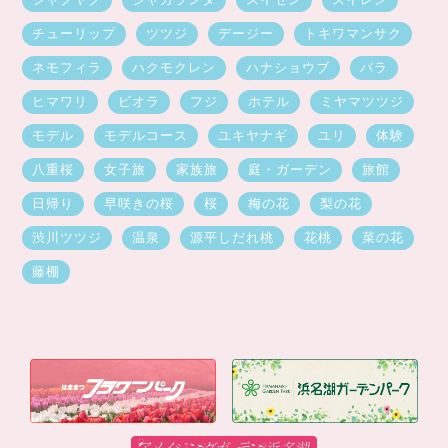
チューリップ
ツツジ
デージー
トキワマンサク
ネモフィラ
ハクモクレン
ハナショウブ
バラ
ヒマワリ
ビオラ
フジ
ホテル
ミヤマツツジ
モデル
モデルコース
ユキヤナギ
ユリ
体験
八重桜
女子旅
家族旅
庭・ガーデン
旅館
日帰り
早咲きの桜
桜
梅の花
梨の花
渋川ツツジ
温泉
源平しだれ桃
花桃
菜の花
藤棚