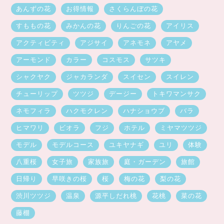
あんずの花
お得情報
さくらんぼの花
すももの花
みかんの花
りんごの花
アイリス
アクティビティ
アジサイ
アネモネ
アヤメ
アーモンド
カラー
コスモス
サツキ
シャクヤク
ジャカランダ
スイセン
スイレン
チューリップ
ツツジ
デージー
トキワマンサク
ネモフィラ
ハクモクレン
ハナショウブ
バラ
ヒマワリ
ビオラ
フジ
ホテル
ミヤマツツジ
モデル
モデルコース
ユキヤナギ
ユリ
体験
八重桜
女子旅
家族旅
庭・ガーデン
旅館
日帰り
早咲きの桜
桜
梅の花
梨の花
渋川ツツジ
温泉
源平しだれ桃
花桃
菜の花
藤棚