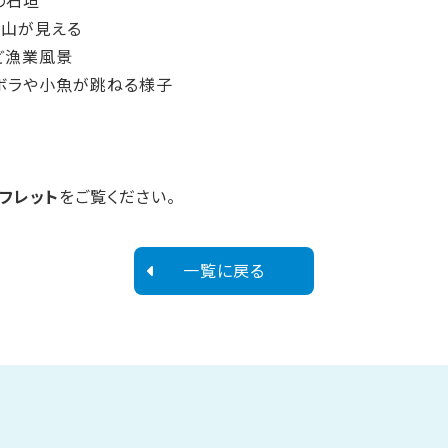
の石垣
士山が見える
ど漁業風景
ボラや小魚が跳ねる様子
フレット
をご覧ください。
一覧に戻る