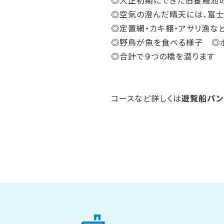
◎大正初期にできた旧養鰻池
◎空気の澄んだ晴天には、富
◎定置網・カキ棚・アサリ漁な
◎野鳥が魚を食べる様子 ◎
◎合計で９つの橋を潜ります
コースなど詳しくは
遊覧船パン