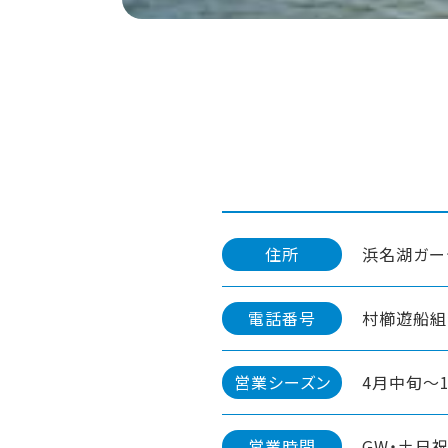
住所
浜名湖ガー
電話番号
村櫛遊船組合：
営業シーズン
4月中旬～
営業時間
GW・土日祝 