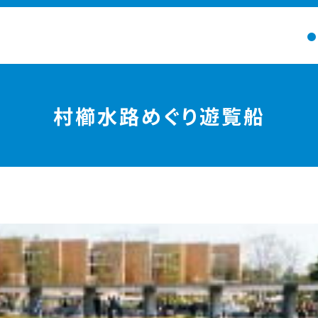
村櫛水路めぐり遊覧船