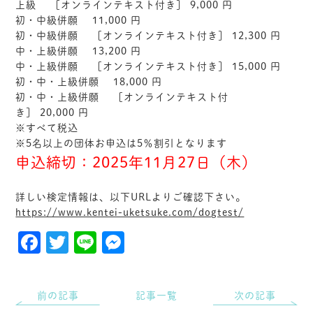
上級
［オンラインテキスト付き］
9,000
円
初・中級併願
11,000
円
初・中級併願
［オンラインテキスト付き］
12,300
円
中・上級併願
13,200
円
中・上級併願
［オンラインテキスト付き］
15,000
円
初・中・上級併願
18,000
円
初・中・上級併願
［オンラインテキスト付
き］
20,000
円
※すべて税込
※5名以上の団体お申込は5％割引となります
申込締切：2025年11月27日（木）
詳しい検定情報は、以下URLよりご確認下さい。
https://www.kentei-uketsuke.com/dogtest/
Facebook
Twitter
Line
Messenger
前の記事
記事一覧
次の記事