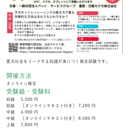
愛犬社会をリードする知識が身につく検定試験です。
開催方法
オンライン検定
受験級・受験料
初級
5,500
円
初級
［オンラインテキスト付き］
7,200
円
中級
6,900
円
中級
［オンラインテキスト付き］
8,500
円
上級
7,800
円