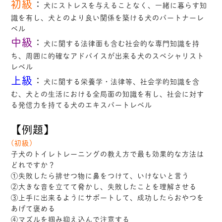
初級
：
犬にストレスを与えることなく、一緒に暮らす知
識を有し、犬とのより良い関係を築ける犬のパートナーレ
ベル
中級
：
犬に関する法律面も含む社会的な専門知識を持
ち、周囲に的確なアドバイスが出来る犬のスペシャリスト
レベル
上級
：
犬に関する栄養学・法律等、社会学的知識を含
む、犬との生活における全局面の知識を有し、社会に対す
る発信力を持てる犬のエキスパートレベル
【例題】
(初級)
子犬のトイレトレーニングの教え方で最も効果的な方法は
どれですか？
①失敗したら排せつ物に鼻をつけて、いけないと言う
②大きな音を立てて脅かし、失敗したことを理解させる
③上手に出来るようにサポートして、成功したらおやつを
あげて褒める
④マズルを掴み抑え込んで注意する