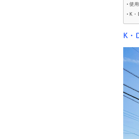
使
K・
K・