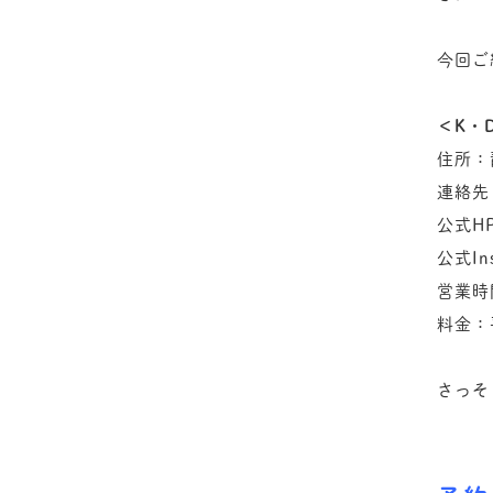
今回ご
＜K・
住所：
連絡先：
公式HP：
公式Ins
営業時
料金：
さっそ