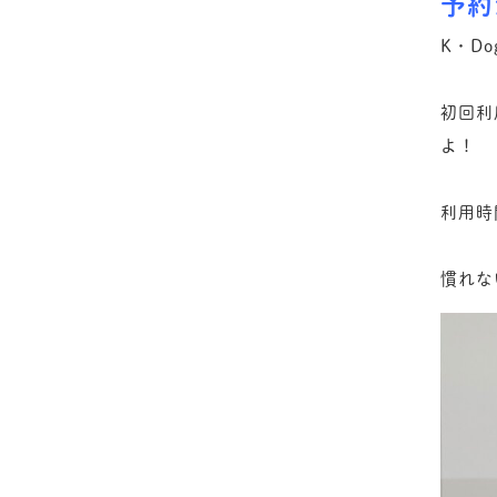
予約
K・D
初回利
よ！
利用時
慣れな