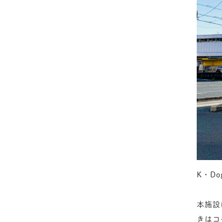
K・D
本施設
きはコ