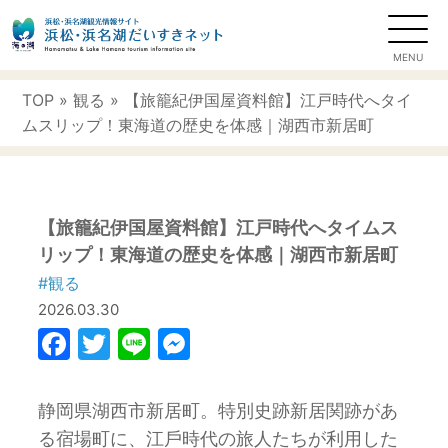
TOP
»
観る
» 【旅籠紀伊国屋資料館】江戸時代へタイ
ムスリップ！東海道の歴史を体感｜湖西市新居町
【旅籠紀伊国屋資料館】江戸時代へタイムス
リップ！東海道の歴史を体感｜湖西市新居町
#観る
2026.03.30
Facebook
Twitter
Line
Messenger
静岡県湖⻄市新居町。特別史跡新居関跡があ
る宿場町に、江⼾時代の旅⼈たちが利⽤した