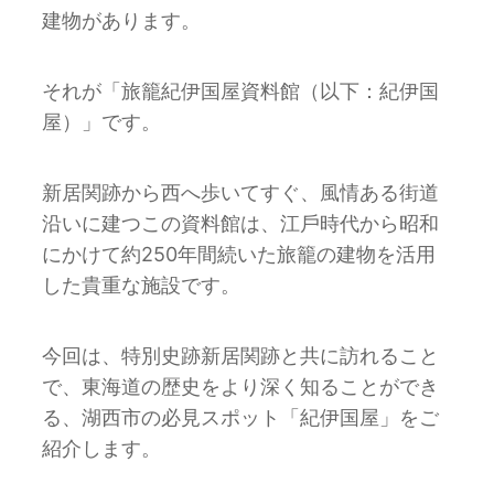
建物があります。
それが「旅籠紀伊国屋資料館（以下：紀伊国
屋）」です。
新居関跡から⻄へ歩いてすぐ、⾵情ある街道
沿いに建つこの資料館は、江⼾時代から昭和
にかけて約
250
年間続いた旅籠の建物を活⽤
した貴重な施設です。
今回は、特別史跡新居関跡と共に訪れること
で、東海道の歴史をより深く知ることができ
る、湖⻄市の必⾒スポット「紀伊国屋」をご
紹介します。