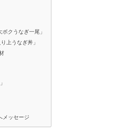
 大ボクうなぎ一尾」
入り上うなぎ丼」
材
」
へメッセージ