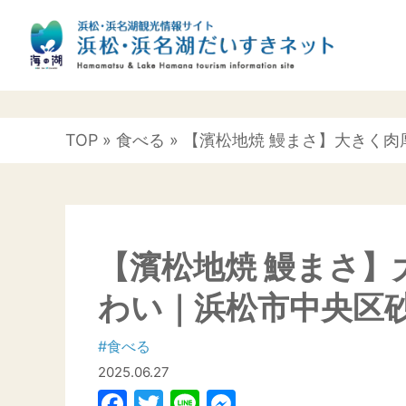
TOP
»
食べる
» 【濱松地焼 鰻まさ】大きく
【濱松地焼 鰻まさ
わい｜浜松市中央区
#食べる
2025.06.27
Facebook
Twitter
Line
Messenger