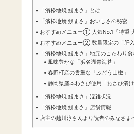
「濱松地焼 鰻まさ」とは
「濱松地焼 鰻まさ」おいしさの秘密
おすすめメニュー① 人気No.1「特重
おすすめメニュー② 数量限定の「肝
「濱松地焼 鰻まさ」地元のこだわり食
風味豊かな「浜名湖青海苔」
春野町産の貴重な「ぶどう山椒」
静岡県産本わさび使用「わさび漬け
「濱松地焼 鰻まさ」混雑状況
「濱松地焼 鰻まさ」店舗情報
店主の越川淳さんより読者のみなさま