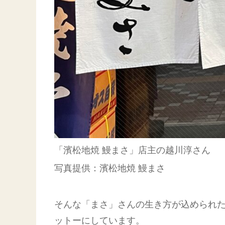
「濱松地焼 鰻まさ」店主の越川淳さん
写真提供：濱松地焼 鰻まさ
そんな「まさ」さんの生き方が込められた
ットーにしています。