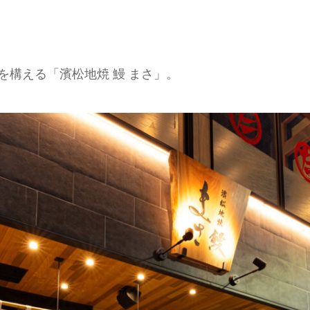
を構える「濱松地焼 鰻 まさ」。