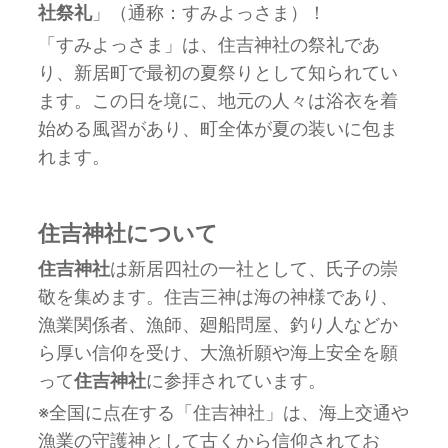
社祭礼
」（通称：すみよっさま）！
「すみよっさま」は、住吉神社の祭礼であ
り、新居町で最初の夏祭りとして知られてい
ます。
この日を境に、地元の人々は浴衣を着
始める風習があり、町全体が夏の装いに包ま
れます。
住吉神社について
住吉神社
は新居四社の一社として、氏子の崇
敬を集めます。住吉三神は海の神様であり、
漁業関係者、漁師、廻船問屋、釣り人などか
ら厚い信仰を受け、大漁祈願や海上安全を願
って
住吉神社
に参拝されています。
※全国に点在する「住吉神社」は、海上交通や
漁業の守護神として古くから信仰されてお