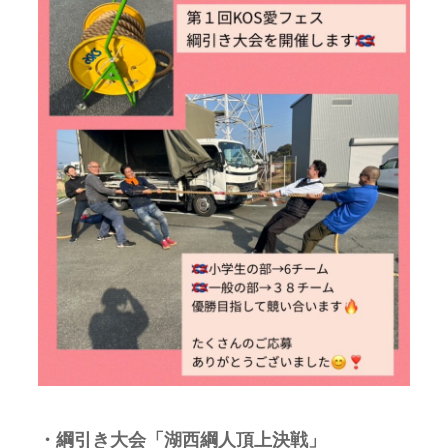
・綱引き大会「湖西綱人頂上決戦」