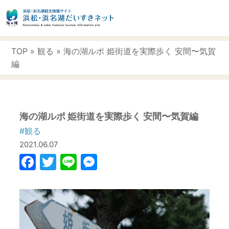
TOP
»
観る
» 海の湖ルポ 姫街道を実際歩く 安間〜気賀
編
海の湖ルポ 姫街道を実際歩く 安間〜気賀編
#観る
2021.06.07
Facebook
Twitter
Line
Messenger