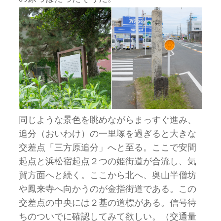
同じような景色を眺めながらまっすぐ進み、
追分（おいわけ）の一里塚を過ぎると大きな
交差点「三方原追分」へと至る。ここで安間
起点と浜松宿起点２つの姫街道が合流し、気
賀方面へと続く。ここから北へ、奥山半僧坊
や鳳来寺へ向かうのが金指街道である。この
交差点の中央には２基の道標がある。信号待
ちのついでに確認してみて欲しい。（交通量