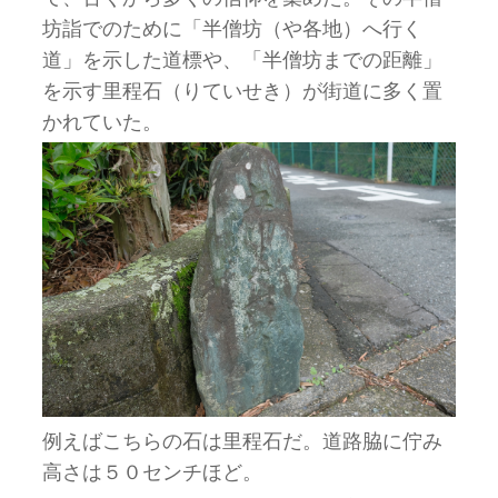
坊詣でのために「半僧坊（や各地）へ行く
道」を示した道標や、「半僧坊までの距離」
を示す里程石（りていせき）が街道に多く置
かれていた。
例えばこちらの石は里程石だ。道路脇に佇み
高さは５０センチほど。