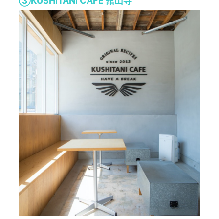
③KUSHITANI CAFÉ 舘山寺