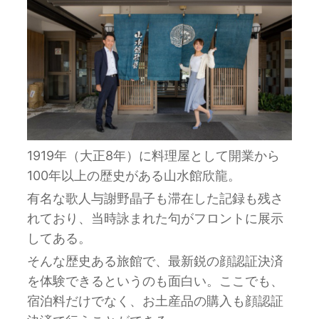
1919年（大正8年）に料理屋として開業から
100年以上の歴史がある山水館欣龍。
有名な歌人与謝野晶子も滞在した記録も残さ
れており、当時詠まれた句がフロントに展示
してある。
そんな歴史ある旅館で、最新鋭の顔認証決済
を体験できるというのも面白い。ここでも、
宿泊料だけでなく、お土産品の購入も顔認証