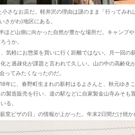
た小さなお店だ。軽井沢の理由は謎のまま「行ってみれ
いさがわ)地区にある。
間半ほど山側に向かった自然が豊かな場所だ。キャンプや
だろうか。
、気軽にお惣菜を買いに行く距離ではない。月一回の薪
化と過疎化が課題と言われて久しい。山の中の高齢化が
に会ってみたくなったのだ。
18年に、春野町生まれの新村はるよさんと、秋元ゆき
当の製造販売を行い、道の駅などに自家製金山寺みそも
ている。
amに「薪窯ピザの日」の情報が上がった。年末2日間だけ焼