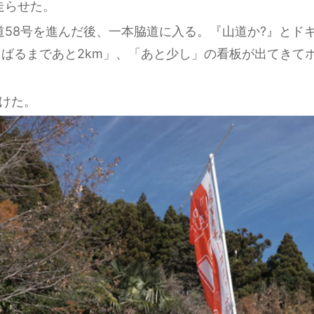
走らせた。
道58号を進んだ後、一本脇道に入る。『山道か?』とド
ばるまであと2km」、「あと少し」の看板が出てきて
けた。