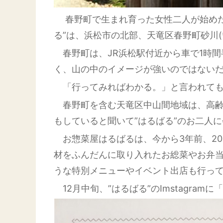
春野町で生まれ育った女性二人が始め
る”は、浜松市の北部、天竜区春野町砂川(
春野町は、JR浜松駅付近から車で1時
く、山の中のイメージが強いのではない
「行ってみればわかる。」と言われても
春野町を含む天竜区中山間地域は、高齢
もしていると聞いて”はるばる”のお二人
お惣菜屋はるばるは、今から3年前、20
材をふんだんに取り入れたお総菜やお弁
うな特別メニューやイベント出店も行っ
12月中旬、”はるばる”のImstagr