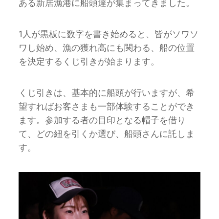
ある新居漁港に船頭達が集まってきました。
1人が黒板に数字を書き始めると、皆がソワソ
ワし始め、漁の獲れ高にも関わる、船の位置
を決定するくじ引きが始まります。
くじ引きは、基本的に船頭が行いますが、希
望すればお客さまも一部体験することができ
ます。参加する者の目印となる帽子を借り
て、どの紐を引くか選び、船頭さんに託しま
す。