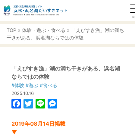
TOP
»
体験
・
遊ぶ
・
食べる
» 「えびすき漁」潮の満ち
干きがある、浜名湖ならではの体験
「えびすき漁」潮の満ち干きがある、浜名湖
ならではの体験
#体験
#遊ぶ
#食べる
2025.10.16
Facebook
Twitter
Line
Messenger
2019年08月14日掲載
▼