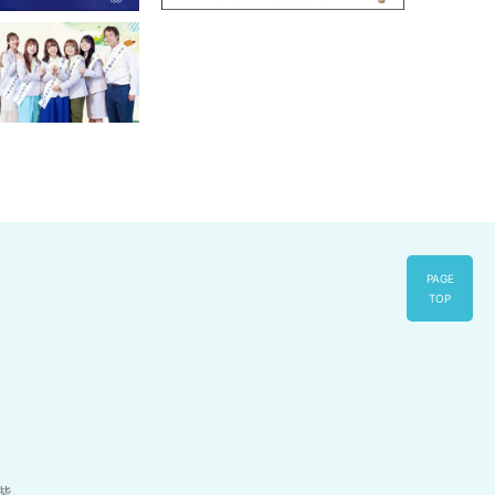
PAGE
TOP
1階