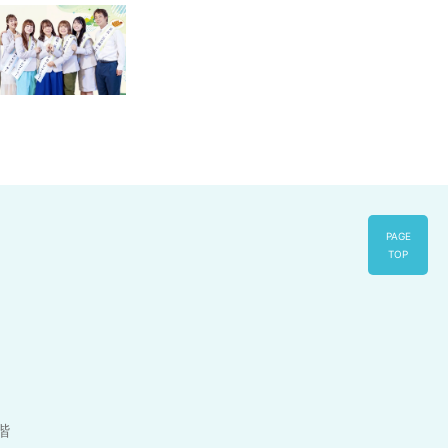
PAGE
TOP
1階