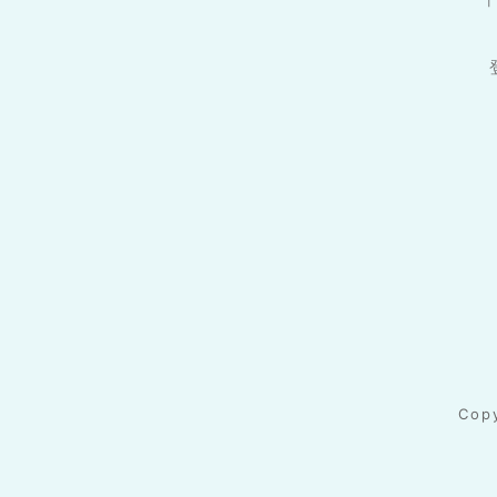
〒
Cop