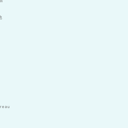
1階
他
reau