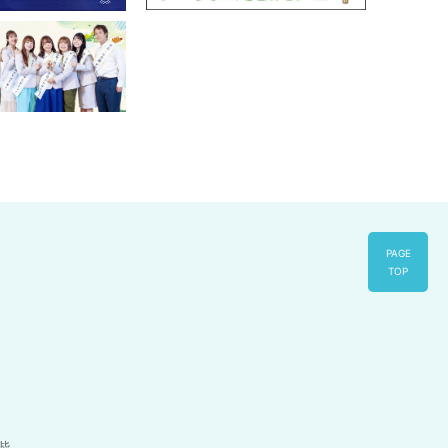
PAGE
TOP
1階