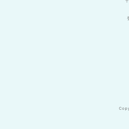
〒
Cop