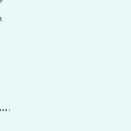
1階
他
reau