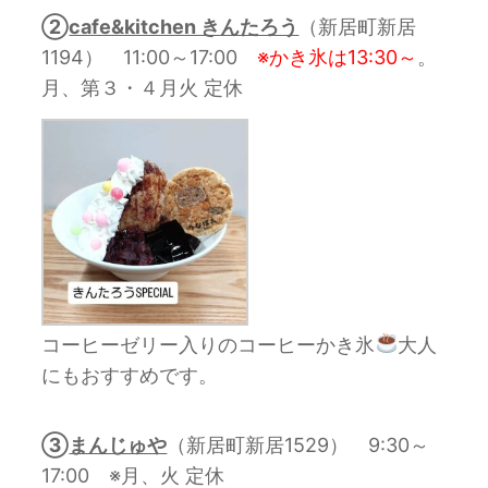
②
cafe&kitchen きんたろう
（新居町新居
1194） 11:00～17:00
※かき氷は13:30～
。
月、第３・４月火 定休
コーヒーゼリー入りのコーヒーかき氷
大人
にもおすすめです。
③
まんじゅや
（新居町新居1529） 9:30～
17:00 ※月、火 定休