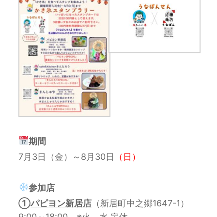
期間
7月3日（金）～8月30日
（日）
参加店
①
パピヨン新居店
（新居町中之郷1647-1）
9:00～18:00 ※火、水 定休