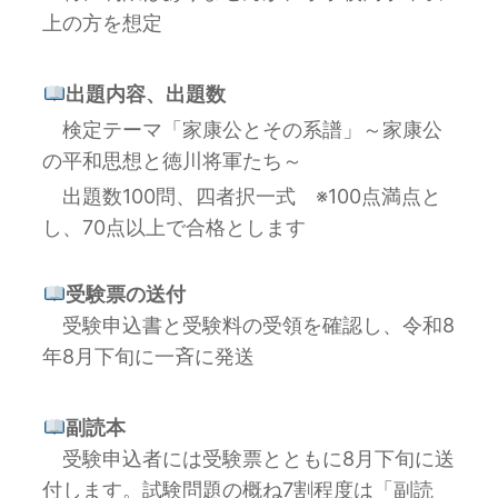
上の方を想定
出題内容、出題数
検定テーマ「家康公とその系譜」～家康公
の平和思想と徳川将軍たち～
出題数100問、四者択一式 ※100点満点と
し、70点以上で合格とします
受験票の送付
受験申込書と受験料の受領を確認し、令和8
年8月下旬に一斉に発送
副読本
受験申込者には受験票とともに8月下旬に送
付します。試験問題の概ね7割程度は「副読