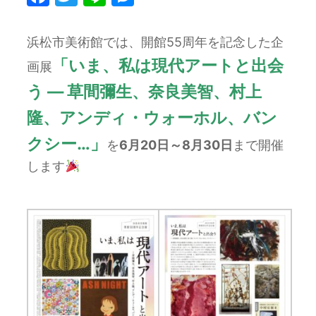
浜松市美術館では、開館55周年を記念した企
「いま、私は現代アートと出会
画展
う ― 草間彌生、奈良美智、村上
隆、
アンディ・ウォーホル、バン
クシー…」
を
6月20日～8月30日
まで開催
します