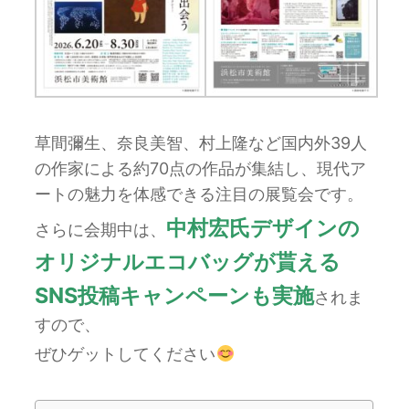
草間彌生、奈良美智、村上隆など国内外39人
の作家による約70点の作品が集結し、現代ア
ートの魅力を体感できる注目の展覧会です。
中村宏氏デザインの
さらに会期中は、
オリジナルエコバッグが貰える
SNS投稿キャンペーンも実施
されま
すので、
ぜひゲットしてください