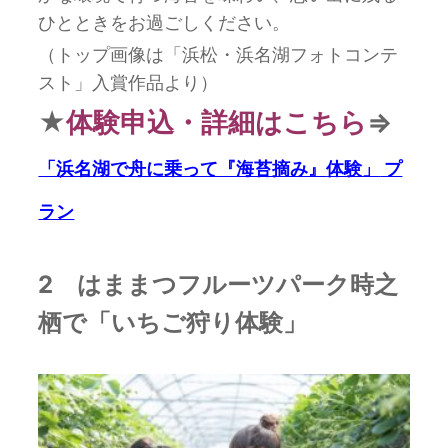
ひとときをお過ごしください。
（トップ画像は「浜松・浜名湖フォトコンテ
スト」入賞作品より）
★
体験申込・詳細はこちら
⇒
「浜名湖で舟に乗って『海苔摘み』
体験」
プ
ラン
2 はままつフルーツパーク時之
栖で「いちご狩り体験」