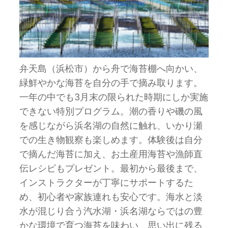
弁天島（浜松市）から舟で海苔棚へ向かい、
緑鮮やかな海苔を自分の手で摘み取ります。
一年の中でも3月末の限られた時期にしか実施
できない特別プログラム。潮の香りや磯の風
を感じながら浜名湖の自然に触れ、いかり瀬
での生き物観察も楽しめます。体験後は自分
で摘んだ海苔に加え、お土産用海苔や漁師直
伝レシピもプレゼント。最初から最後まで、
インストラクターが丁寧にサポートするた
め、初心者や家族連れも安心です。海水と淡
水が混じり合う汽水湖・浜名湖ならではの豊
かな環境で育つ海苔を味わい、思い出に残る