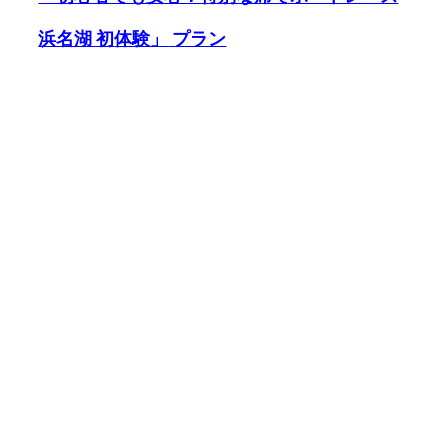
浜名湖 初
体験」
プラン