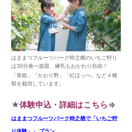
はままつフルーツパーク時之栖のいちご狩り
は30分食べ放題、練乳もおかわり自由！
「章姫」「かおり野」「紅ほっぺ」など４種
類を栽培しています。
★
体験申込・詳細はこちら
⇒
はままつフルーツパーク時之栖で「いちご狩
り体験」
」
プラン