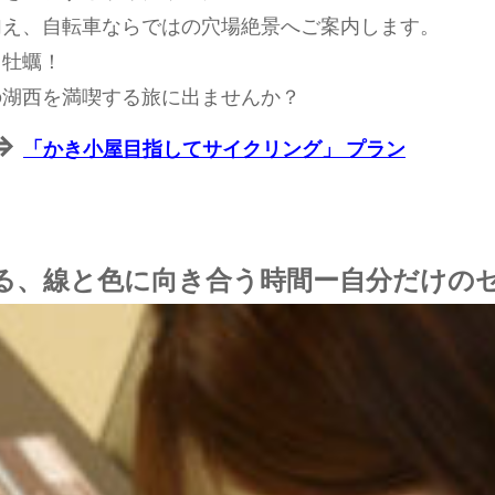
加え、自転車ならではの穴場絶景へご案内します。
き牡蠣！
の湖西を満喫する旅に出ませんか？
⇒
「かき小屋目指してサイクリング」
プラン
る、線と色に向き合う時間ー自分だけの