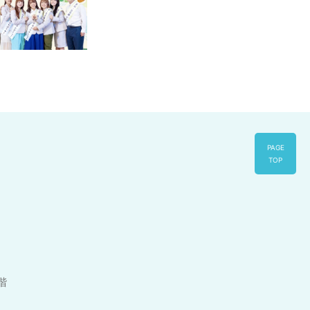
PAGE
TOP
1階