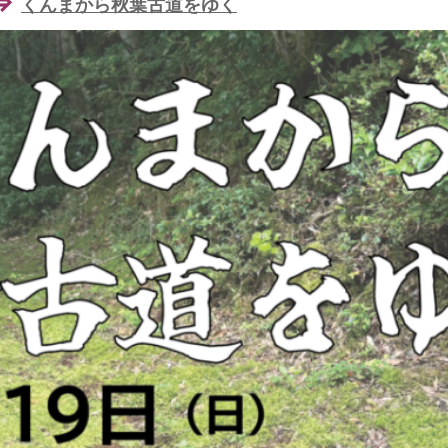
⇒
くんまから秋葉古道をゆく