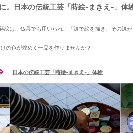
に。日本の伝統工芸「蒔絵-まきえ-」体
。蒔絵は、仏具でも用いられ、「漆で絵を描き、その漆
だけの色が煌めく一品を作りませんか？
⇒
日本の伝統工芸「蒔絵-まきえ-」体験