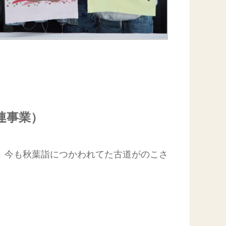
連事業）
、今も秋葉詣につかわれてた古道がのこさ