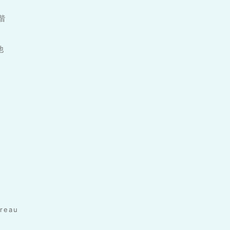
1階
他
reau