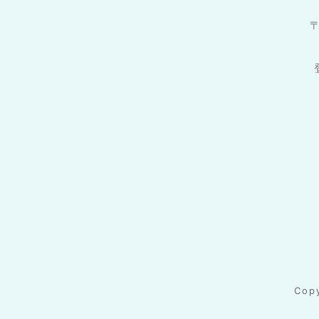
〒
Cop