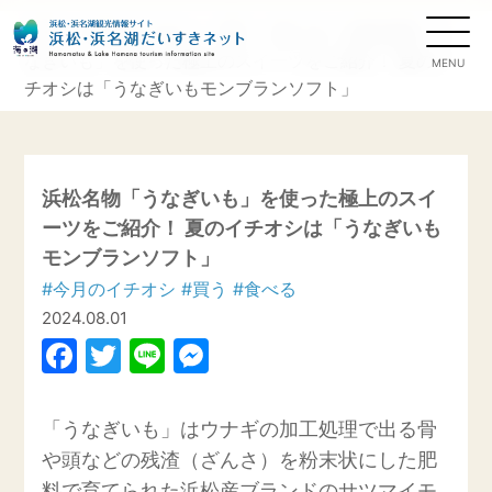
TOP
»
今月のイチオシ
・
買う
・
食べる
» 浜松名物「う
なぎいも」を使った極上のスイーツをご紹介！ 夏のイ
チオシは「うなぎいもモンブランソフト」
浜松名物「うなぎいも」を使った極上のスイ
ーツをご紹介！ 夏のイチオシは「うなぎいも
モンブランソフト」
#今月のイチオシ
#買う
#食べる
2024.08.01
Facebook
Twitter
Line
Messenger
「うなぎいも」はウナギの加工処理で出る骨
や頭などの残渣（ざんさ）を粉末状にした肥
料で育てられた浜松産ブランドのサツマイモ