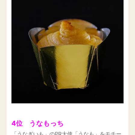
4位 うなもっち
「うなぎいも」のPR大使「うなも」をモチー