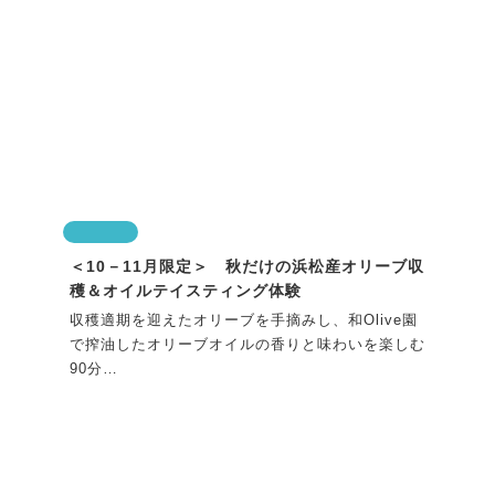
Nature
＜10－11月限定＞ 秋だけの浜松産オリーブ収
穫＆オイルテイスティング体験
収穫適期を迎えたオリーブを手摘みし、和Olive園
で搾油したオリーブオイルの香りと味わいを楽しむ
90分
金...