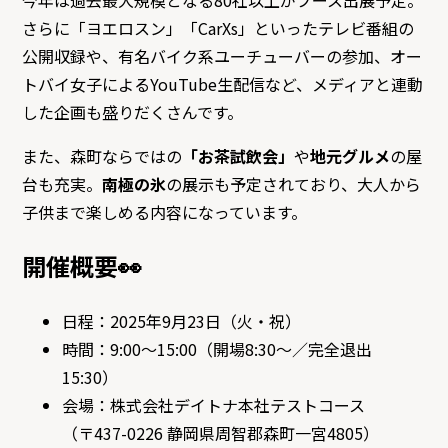
さらに「ヨエロスン」「CarXs」といったテレビ番組の
公開収録や、有名バイク系ユーチューバーの参加、オー
トバイ女子によるYouTube生配信など、メディアと連動
した企画も盛りだくさんです。
また、森町ならではの
「お茶試飲会」
や
地元グルメ
の屋
台も充実。
南極の氷
の展示も予定されており、大人から
子供まで楽しめる内容になっています。
開催概要👀
日程：2025年9月23日（火・祝）
時間：9:00～15:00（開場8:30～／完全退出
15:30）
会場：株式会社デイトナ本社テストコース
（〒437-0226 静岡県周智郡森町一宮4805）