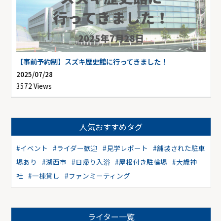
【事前予約制】スズキ歴史館に行ってきました！
2025/07/28
3572 Views
人気おすすめタグ
#イベント
#ライダー歓迎
#見学レポート
#舗装された駐車
場あり
#湖西市
#日帰り入浴
#屋根付き駐輪場
#大歳神
社
#一棟貸し
#ファンミーティング
ライター一覧